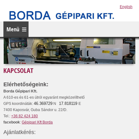
English
Menü
KAPCSOLAT
Elérhetőségeink:
Borda Gépipari Kft.
A 610-es és 61-es útról egyaránt megközelíthető
46.369729
17.818119
GPS koordináták:
N
E
7400 Kaposvár, Guba Sándor u. 22/D.
Tel.:
+36 82 424 180
facebook
:
Gépipari Kft Borda
Ajánlatkérés: