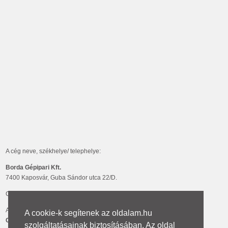
A cég neve, székhelye/ telephelye:
Borda Gépipari Kft.
7400 Kaposvár, Guba Sándor utca 22/D.
Cégjegyzékszám:
14-09-302408
A céget nyilvántartó cégbíróság neve:
Kaposvári Törvényszék
A cookie-k segítenek az oldalam.hu
Cégbírósága
szolgáltatásainak biztosításában. Az oldal