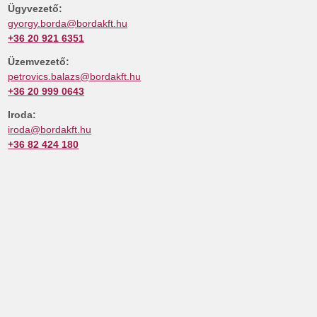
Ügyvezető:
gyorgy.borda@bordakft.hu
+36 20 921 6351
Üzemvezető:
petrovics.
balazs@bordakft.hu
+36 20 999 0643
Iroda:
iroda@bordakft.hu
+36 82 424 180